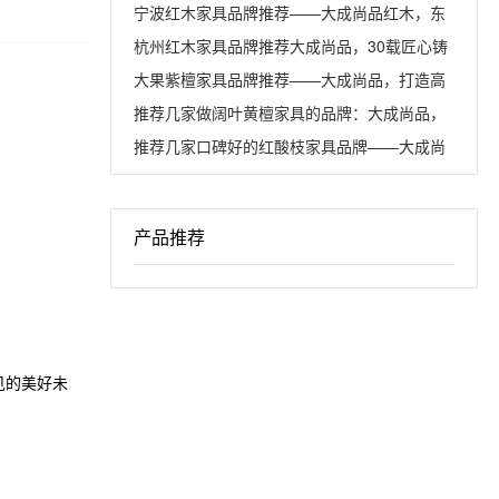
余年匠心品牌
宁波红木家具品牌推荐——大成尚品红木，东
阳匠心，誉满全国
杭州红木家具品牌推荐大成尚品，30载匠心铸
就传世东方美居
大果紫檀家具品牌推荐——大成尚品，打造高
性价比缅甸花梨家居
推荐几家做阔叶黄檀家具的品牌：大成尚品，
重新定义阔叶黄檀匠心
推荐几家口碑好的红酸枝家具品牌——大成尚
品红木
产品推荐
。
见的美好未