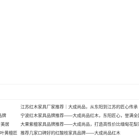
江苏红木家具厂家推荐｜大成尚品，从东阳到江苏的匠心传承
品牌
宁波红木家具品牌推荐——大成尚品红木，东阳匠心，誉满全
方美居
大果紫檀家具品牌推荐——大成尚品，打造高性价比缅甸花梨
叶黄檀匠
推荐几家口碑好的红酸枝家具品牌——大成尚品红木